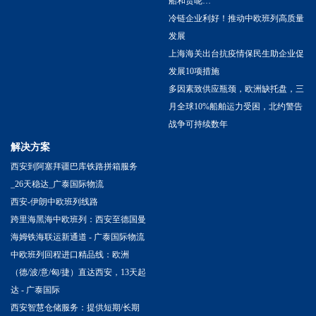
船和货呢…
冷链企业利好！推动中欧班列高质量
发展
上海海关出台抗疫情保民生助企业促
发展10项措施
多因素致供应瓶颈，欧洲缺托盘，三
月全球10%船舶运力受困，北约警告
战争可持续数年
解决方案
西安到阿塞拜疆巴库铁路拼箱服务
_26天稳达_广泰国际物流
西安-伊朗中欧班列线路
跨里海黑海中欧班列：西安至德国曼
海姆铁海联运新通道 - 广泰国际物流
中欧班列回程进口精品线：欧洲
（德/波/意/匈/捷）直达西安，13天起
达 - 广泰国际
西安智慧仓储服务：提供短期/长期