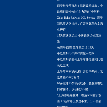
西安长安号直发！海运爆舱溢出，中
欧班列高性价比“主力通道”全解析
Xi'an-Baku Railway LCL Service | 西安
到巴库铁路拼箱，广泰国际双向常态
化开行
15天直达德黑兰-中伊铁路运输新通
道
长安号|西安-巴库稳定12-13天
中欧班列今年开行突破一万列
中欧班列长安号上半年开行量同比增
长近五成
上半年中欧班列累计开行8641列，发
送货物93.6万标箱
60多城开73条班列线路，要解决在哈
口岸拥堵、议价能力问题
“上海港船舶在港、在泊时间有所改
善？”还有那么多进不来、出不去的