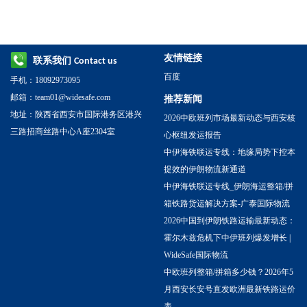
专业装箱分拨及出口包装一站
式方案 - 广泰国际
友情链接
联系我们
Contact us
百度
手机：18092973095
邮箱：team01@widesafe.com
推荐新闻
地址：陕西省西安市国际港务区港兴
2026中欧班列市场最新动态与西安核
三路招商丝路中心A座2304室
心枢纽发运报告
中伊海铁联运专线：地缘局势下控本
提效的伊朗物流新通道
中伊海铁联运专线_伊朗海运整箱/拼
箱铁路货运解决方案-广泰国际物流
2026中国到伊朗铁路运输最新动态：
霍尔木兹危机下中伊班列爆发增长 |
WideSafe国际物流
中欧班列整箱/拼箱多少钱？2026年5
月西安长安号直发欧洲最新铁路运价
表