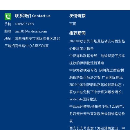
联系我们
友情链接
Contact us
百度
手机：18092973095
邮箱：team01@widesafe.com
推荐新闻
地址：陕西省西安市国际港务区港兴
2026中欧班列市场最新动态与西安核
三路招商丝路中心A座2304室
心枢纽发运报告
中伊海铁联运专线：地缘局势下控本
提效的伊朗物流新通道
中伊海铁联运专线_伊朗海运整箱/拼
箱铁路货运解决方案-广泰国际物流
2026中国到伊朗铁路运输最新动态：
霍尔木兹危机下中伊班列爆发增长 |
WideSafe国际物流
中欧班列整箱/拼箱多少钱？2026年5
月西安长安号直发欧洲最新铁路运价
表
西安长安号直发！海运爆舱溢出，中