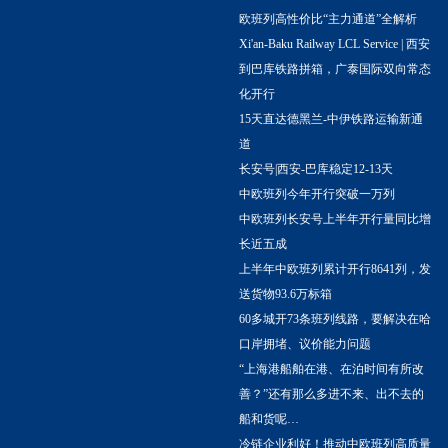
欧班列高性价比“主力通道”全解析
Xi'an-Baku Railway LCL Service | 西安
到巴库铁路拼箱，广泰国际双向常态
化开行
15天直达德黑兰-中伊铁路运输新通
道
长安号|西安-巴库稳定12-13天
中欧班列今年开行突破一万列
中欧班列长安号上半年开行量同比增
长近五成
上半年中欧班列累计开行8641列，发
送货物93.6万标箱
60多城开73条班列线路，要解决在哈
口岸拥堵、议价能力问题
“上海港船舶在港、在泊时间有所改
善？”还有那么多进不来、出不去的
船和货呢…
冷链企业利好！推动中欧班列高质量