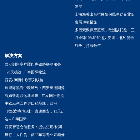
发展
上海海关出台抗疫情保民生助企业促
发展10项措施
多因素致供应瓶颈，欧洲缺托盘，三
月全球10%船舶运力受困，北约警告
战争可持续数年
解决方案
西安到阿塞拜疆巴库铁路拼箱服务
_26天稳达_广泰国际物流
西安-伊朗中欧班列线路
跨里海黑海中欧班列：西安至德国曼
海姆铁海联运新通道 - 广泰国际物流
中欧班列回程进口精品线：欧洲
（德/波/意/匈/捷）直达西安，13天起
达 - 广泰国际
西安智慧仓储服务：提供短期/长期
堆存、大件货，商品车等专业装箱分