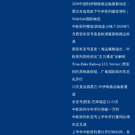
2026中国到伊朗铁路运输最新动态：
霍尔木兹危机下中伊班列爆发增长 |
WideSafe国际物流
中欧班列整箱/拼箱多少钱？2026年5
月西安长安号直发欧洲最新铁路运价
表
西安长安号直发！海运爆舱溢出，中
欧班列高性价比“主力通道”全解析
Xi'an-Baku Railway LCL Service | 西安
到巴库铁路拼箱，广泰国际双向常态
化开行
15天直达德黑兰-中伊铁路运输新通
道
长安号|西安-巴库稳定12-13天
中欧班列今年开行突破一万列
中欧班列长安号上半年开行量同比增
长近五成
上半年中欧班列累计开行8641列，发