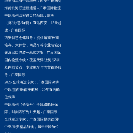
跨里海黑海中欧班列：西安至德国曼
海姆铁海联运新通道 - 广泰国际物流
中欧班列回程进口精品线：欧洲
（德/波/意/匈/捷）直达西安，13天起
达 - 广泰国际
西安智慧仓储服务：提供短期/长期
堆存、大件货，商品车等专业装箱分
拨及出口包装一站式方案 - 广泰国际
国内物流专线：覆盖天津/上海/深圳
及内陆节点，专业拖车与内贸铁路服
务 - 广泰国际
2026 全球海运专家：广泰国际深耕
中欧/墨西哥/南美航线，20年直约舱
位保障
中欧班列（长安号）全线路舱位保
障，时刻表班列11天起 - 广泰国际
全球空运专家：广泰国际提供德国/
中亚/拉美精品航线，10年经验舱位