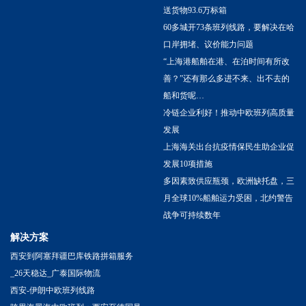
送货物93.6万标箱
60多城开73条班列线路，要解决在哈
口岸拥堵、议价能力问题
“上海港船舶在港、在泊时间有所改
善？”还有那么多进不来、出不去的
船和货呢…
冷链企业利好！推动中欧班列高质量
发展
上海海关出台抗疫情保民生助企业促
发展10项措施
多因素致供应瓶颈，欧洲缺托盘，三
月全球10%船舶运力受困，北约警告
战争可持续数年
解决方案
西安到阿塞拜疆巴库铁路拼箱服务
_26天稳达_广泰国际物流
西安-伊朗中欧班列线路