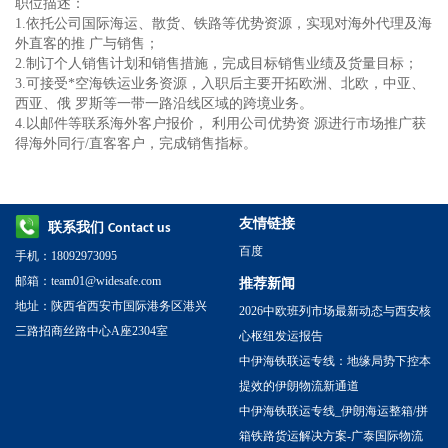
职位描述：
1.依托公司国际海运、散货、铁路等优势资源，实现对海外代理及海
外直客的推 广与销售；
2.制订个人销售计划和销售措施，完成目标销售业绩及货量目标；
3.可接受*空海铁运业务资源，入职后主要开拓欧洲、北欧，中亚、
西亚、俄 罗斯等一带一路沿线区域的跨境业务。
4.以邮件等联系海外客户报价， 利用公司优势资 源进行市场推广获
得海外同行/直客客户，完成销售指标。
友情链接
联系我们
Contact us
百度
手机：18092973095
邮箱：team01@widesafe.com
推荐新闻
地址：陕西省西安市国际港务区港兴
2026中欧班列市场最新动态与西安核
三路招商丝路中心A座2304室
心枢纽发运报告
中伊海铁联运专线：地缘局势下控本
提效的伊朗物流新通道
中伊海铁联运专线_伊朗海运整箱/拼
箱铁路货运解决方案-广泰国际物流