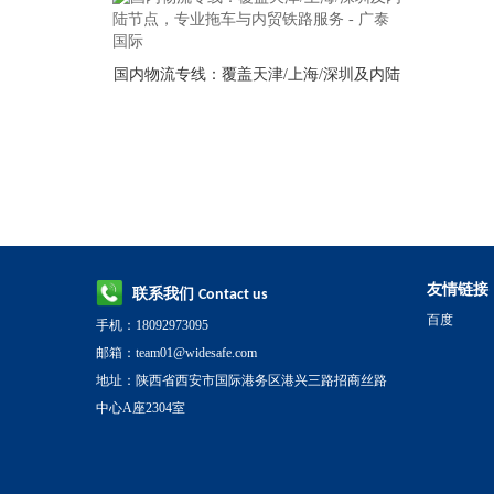
国内物流专线：覆盖天津/上海/深圳及内陆
节点，专业拖车与内贸铁路服务 - 广泰国
际
友情链接
联系我们
Contact us
百度
手机：18092973095
邮箱：team01@widesafe.com
地址：陕西省西安市国际港务区港兴三路招商丝路
中心A座2304室