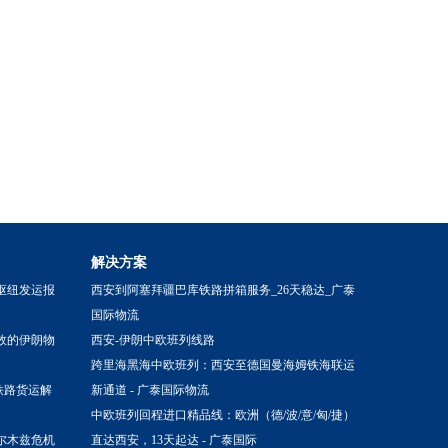
解决方案
枢纽发运报
西安到阿塞拜疆巴库铁路拼箱服务_26天稳达_广泰
国际物流
效的伊朗物
西安-伊朗中欧班列线路
跨里海黑海中欧班列：西安至德国曼海姆铁海联运
铁路货运解
新通道 - 广泰国际物流
中欧班列回程进口精品线：欧洲（德/波/意/匈/捷）
尔木兹危机
直达西安，13天起达 - 广泰国际