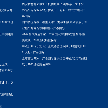
流
西安智慧仓储服务：提供短期/长期堆存、大件货，
西安长安号
商品车等专业装箱分拨及出口包装一站式方案 - 广
泰国际
班列高性价
国内物流专线：覆盖天津/上海/深圳及内陆节点，专
业拖车与内贸铁路服务 - 广泰国际
 西安到巴库铁路拼
2026 全球海运专家：广泰国际深耕中欧/墨西哥/南
美航线，20年直约舱位保障
中欧班列（长安号）全线路舱位保障，时刻表班列
11天起 - 广泰国际
全球空运专家：广泰国际提供德国/中亚/拉美精品航
近五成
线，10年经验舱位保障
物93.6万
岸拥堵、议
”还有那么
展