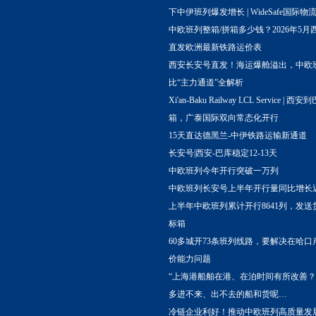
下中伊班列爆发增长 | WideSafe国际物
中欧班列整箱/拼箱多少钱？2026年5月
直发欧洲最新铁路运价表
西安长安号直发！海运爆舱溢出，中欧
比“主力通道”全解析
Xi'an-Baku Railway LCL Service |
箱，广泰国际双向常态化开行
15天直达德黑兰-中伊铁路运输新通道
长安号|西安-巴库稳定12-13天
中欧班列今年开行突破一万列
中欧班列长安号上半年开行量同比增长
上半年中欧班列累计开行8641列，发送货
标箱
60多城开73条班列线路，要解决在哈口
价能力问题
“上海港船舶在港、在泊时间有所改善？
多进不来、出不去的船和货呢…
冷链企业利好！推动中欧班列高质量发