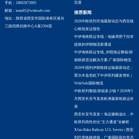
百度
手机：18092973095
邮箱：team01@widesafe.com
推荐新闻
地址：陕西省西安市国际港务区港兴
2026中欧班列市场最新动态与西安核
三路招商丝路中心A座2304室
心枢纽发运报告
中伊海铁联运专线：地缘局势下控本
提效的伊朗物流新通道
中伊海铁联运专线_伊朗海运整箱/拼
箱铁路货运解决方案-广泰国际物流
2026中国到伊朗铁路运输最新动态：
霍尔木兹危机下中伊班列爆发增长 |
WideSafe国际物流
中欧班列整箱/拼箱多少钱？2026年5
月西安长安号直发欧洲最新铁路运价
表
西安长安号直发！海运爆舱溢出，中
欧班列高性价比“主力通道”全解析
Xi'an-Baku Railway LCL Service | 西安
到巴库铁路拼箱，广泰国际双向常态