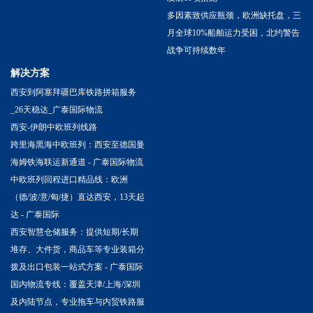
多因素致供应瓶颈，欧洲缺托盘，三
月全球10%船舶运力受困，北约警告
战争可持续数年
解决方案
西安到阿塞拜疆巴库铁路拼箱服务
_26天稳达_广泰国际物流
西安-伊朗中欧班列线路
跨里海黑海中欧班列：西安至德国曼
海姆铁海联运新通道 - 广泰国际物流
中欧班列回程进口精品线：欧洲
（德/波/意/匈/捷）直达西安，13天起
达 - 广泰国际
西安智慧仓储服务：提供短期/长期
堆存、大件货，商品车等专业装箱分
拨及出口包装一站式方案 - 广泰国际
国内物流专线：覆盖天津/上海/深圳
及内陆节点，专业拖车与内贸铁路服