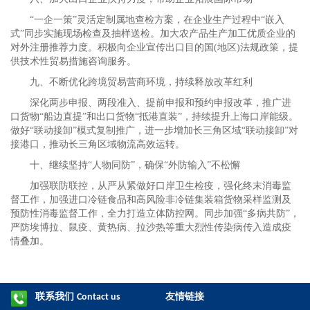
“一企一策”灵活定制属地查检方案，在企业生产过程中“嵌入
式”同步实施现场检查及抽样送检。加大农产品生产加工优质企业的
对外注册推荐力度。积极向企业宣传出口目的国(地区)法规政策，提
供技术性贸易措施咨询服务。
九、不断优化跨境贸易营商环境，持续释放改革红利
深化两步申报、两段准入、提前申报和预约申报改革，推广进
口货物“船边直提”和出口货物“抵港直装”，持续提升上海口岸能级。
做好“联动接卸”模式复制推广，进一步增加长三角区域“联动接卸”对
接港口，推动长三角区域物流高效运转。
十、继续坚持“人物同防”，确保“外防输入”不松懈
加强联防联控，从严从紧做好口岸卫生检疫，强化终末消毒监
督工作，加强进口冷链食品和高风险非冷链集装箱货物采样监测及
预防性消毒监督工作，全力打造立体防控网。同步加强“多病共防”，
严防埃博拉、鼠疫、黄热病、拉沙热等重大烈性传染病传入造成疫
情叠加。
联系我们
友情链接
Contact us