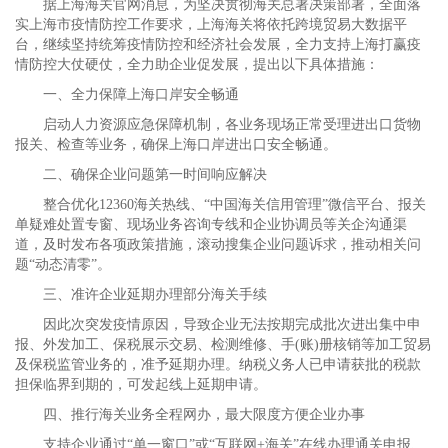
据上海海关官网消息，为坚决贯彻海关总署决策部署，全面落
实上海市疫情防控工作要求，上海海关将依托跨境贸易大数据平
台，继续坚持统筹疫情防控和经济社会发展，全力支持上海打赢疫
情防控大仗硬仗，全力助企业促发展，提出以下具体措施：
一、全力保障上海口岸安全畅通
启动人力资源应急保障机制，各业务现场正常受理进出口货物
报关、检查等业务，确保上海口岸进出口安全畅通。
二、确保企业问题第一时间响应解决
整合优化12360海关热线、“中国海关信用管理”微信平台、报关
单疑难处置专窗、现场业务咨询专线和企业协调员等关企沟通渠
道，及时发布各项政策措施，滚动搜集企业问题诉求，推动相关问
题“动态清零”。
三、准许企业延期办理部分海关手续
因此次突发疫情原因，导致企业无法按期完成批次进出集中申
报、外发加工、保税展示交易、检测维修、手(账)册核销等加工贸易
及保税监管业务的，准予延期办理。纳税义务人已申请获批的税款
担保临界到期的，可发起线上延期申请。
四、推行海关业务全程网办，最大限度方便企业办事
支持企业通过“单一窗口”或“互联网+海关”在线办理通关申报、