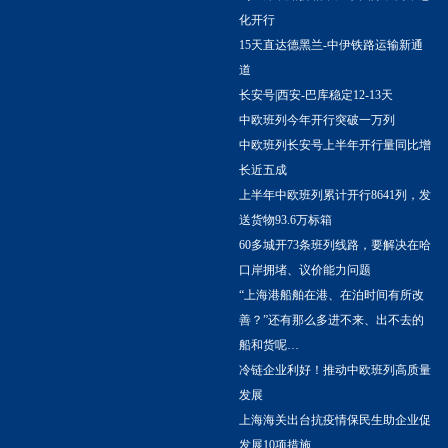
化开行
15天直达德黑兰-中伊铁路运输新通
道
长安号|西安-巴库稳定12-13天
中欧班列今年开行突破一万列
中欧班列长安号上半年开行量同比增
长近五成
上半年中欧班列累计开行8641列，发
送货物93.6万标箱
60多城开73条班列线路，要解决在哈
口岸拥堵、议价能力问题
“上海港船舶在港、在泊时间有所改
善？”还有那么多进不来、出不去的
船和货呢…
冷链企业利好！推动中欧班列高质量
发展
上海海关出台抗疫情保民生助企业促
发展10项措施