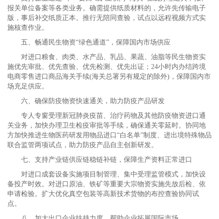
报关单位备案等各类业务。确需提供纸质材料的，允许先传输电子
版，事后补交纸质正本。推行无陪同查验，试点以远程视频方式实
施核查作业。
五、畅通民生物资“绿色通道”，保障国内市场供应
对进口粮食、肉类、水产品、乳品、果蔬、油脂等民生物资实
施优先审批、优先查验、优先检测、优先出证；24小时内办结跨境
电商零售进口商品海关手续(海关总署另有规定的除外)，保障国内市
场充足供应。
六、确保防疫物资快速通关，助力防疫产品研发
专人专窗受理新冠肺炎疫苗、治疗药物及其他防疫物资进口通
关业务，加快办理卫生检疫审批等手续，确保通关零延时。协同地
方加快推进生物医药研发用物品进口“白名单”制度、进出境特殊物品
联合监管两项试点，助力防疫产品自主创新研发。
七、支持产业链供应链稳链补链，保障生产资料正常进口
对进口成套设备实施项目制管理、集中受理监管模式，加快设
备投产时效。对进口原油、铁矿等重要大宗物资实施先放后检、依
申请检验。扩大优化真空包装等高新技术货物的布控查验协同试
点。
八、加大出口企业扶持力度，帮助企业拓展国际市场